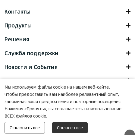
Контакты
Продукты
Решения
Служба поддержки
Новости и События
О нас
Мы используем файлы cookie на нашем веб-сайте,
чтобы предоставить вам наиболее релевантный опыт,
запоминая ваши предпочтения и повторные посещения.
Нажимая «Принять», вы соглашаетесь на использование
Copyright © 2022 Yocell Biotechnology (Qingdao) Co., LTD. , All
ВСЕХ файлов cookie.
Rights Reserved.
Powered by HiCheng
Отклонить все
Согласен все
(Карта сайта)